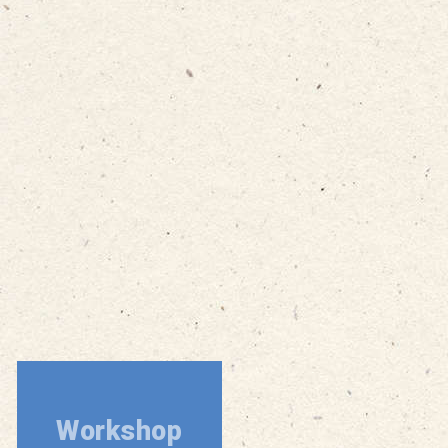
„Es bereitet mir Freude Kindern zu
erklären, wie hier Lebensmittel
hergestellt werden und sie so dabei
zu begleiten, diesen schönen Ort
mit allen Sinnen zu entdecken“.
Meggi, Freie Mitarbeiterin Lernort
Bauernhof
Workshop