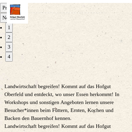
Herzlich willkommen beim
Herzlich willkommen beim
Herzlich willkommen beim
Herzlich willkommen beim
Previous
Lernort Bauernhof
Lernort Bauernhof
Lernort Bauernhof
Lernort Bauernhof
×
Next
Hofgut Oberfeld in Darmstadt
Hofgut Oberfeld in Darmstadt
Hofgut Oberfeld in Darmstadt
Hofgut Oberfeld in Darmstadt
1
2
3
4
Landwirtschaft begreifen! Kommt auf das Hofgut
Oberfeld und entdeckt, wo unser Essen herkommt! In
Workshops und sonstigen Angeboten lernen unsere
Besucher*innen beim Füttern, Ernten, Kochen und
Backen den Bauernhof kennen.
Landwirtschaft begreifen! Kommt auf das Hofgut